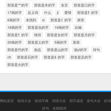
部首是艹的字
部首是木的字
名言
部首是口的字
17画的字
反义词
什么
ji
爱情
部首是扌的字
6画的字
未找到
xi
部首是亻的字
拼音
18画的字
部首是虫的字
19画的字
比喻
部首是忄的字
情诗
部首是女的字
部首是月的字
20画的字
部首是土的字
5画的字
形容
部首是竹的字
励志
部首是山的字
读yī的字
诗句
ch
部首是石的字
部首是钅的字
部首是足的字
部首是火的字
网站首页
组词大全
组词字典
词语大全
四字成语
造句大全
好词
好句
在线组词