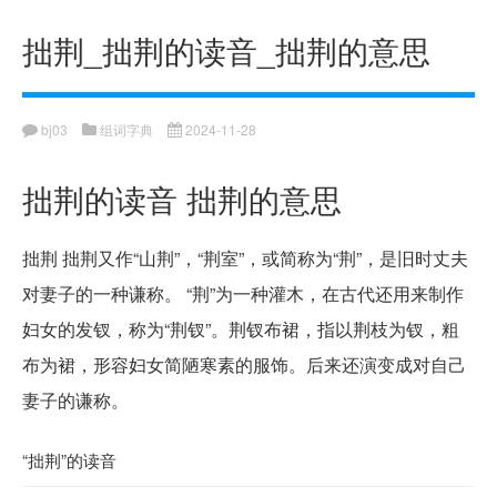
拙荆_拙荆的读音_拙荆的意思
bj03
组词字典
2024-11-28
拙荆的读音 拙荆的意思
拙荆 拙荆又作“山荆”，“荆室”，或简称为“荆”，是旧时丈夫
对妻子的一种谦称。 “荆”为一种灌木，在古代还用来制作
妇女的发钗，称为“荆钗”。荆钗布裙，指以荆枝为钗，粗
布为裙，形容妇女简陋寒素的服饰。后来还演变成对自己
妻子的谦称。
“拙荆”的读音