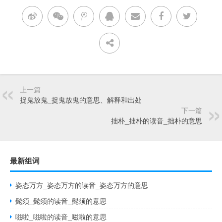
上一篇
捉鬼放鬼_捉鬼放鬼的意思、解释和出处
下一篇
拙朴_拙朴的读音_拙朴的意思
最新组词
姿态万方_姿态万方的读音_姿态万方的意思
髭须_髭须的读音_髭须的意思
嗞啦_嗞啦的读音_嗞啦的意思