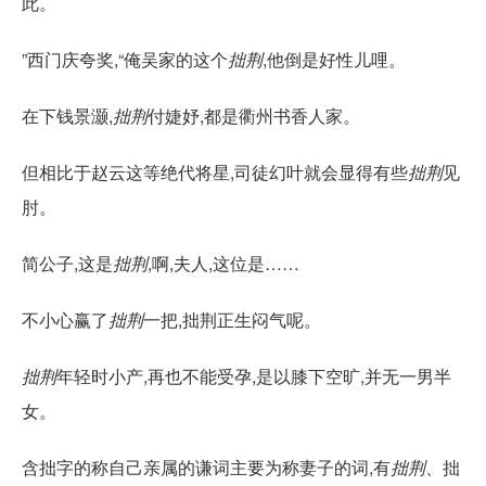
此。
”西门庆夸奖,“俺吴家的这个
拙荆
,他倒是好性儿哩。
在下钱景灏,
拙荆
付婕妤,都是衢州书香人家。
但相比于赵云这等绝代将星,司徒幻叶就会显得有些
拙荆
见
肘。
简公子,这是
拙荆
,啊,夫人,这位是……
不小心赢了
拙荆
一把,拙荆正生闷气呢。
拙荆
年轻时小产,再也不能受孕,是以膝下空旷,并无一男半
女。
含拙字的称自己亲属的谦词主要为称妻子的词,有
拙荆
、拙