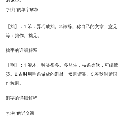
“拙荆”的单字解释
【
拙
】：1.笨：弄巧成拙。2.谦辞。称自己的文章、意见
等：拙作。拙见。
拙字的详细解释
【
荆
】：1.灌木。种类很多。多丛生，枝条柔软，可编筐
篓。2.古时用荆条做成的刑杖：负荆请罪。3.春秋时楚国
也称荆。
荆字的详细解释
“拙荆”的近义词