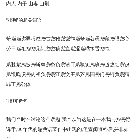
内人 内子 山妻 山荆
“拙荆”的相关词语
笨
拙
拙
劣弄巧成
拙
古
拙
稚
拙
拙
作
拙
笨
拙
著愚
拙
藏
拙
眼
拙
心
劳日
拙
粗
拙
拙
见钝
拙
拙
稿
拙
直
拙
涩
拙
嘴笨舌
拙
笔
荆
棘紫
荆
披
荆
斩棘
荆
条负
荆
请罪
荆
榛负
荆
班
荆
道故拙
荆
识
荆
恨晚识
荆
肉袒负
荆
荆
江
荆
文王
荆
芥
荆
国
荆
门
荆
轲負
荆
請
罪王
荆
公体
“拙荆”造句
我们当时在讨论这个话题,我本以为这是在一本我与
拙荆
翻
译于,30年代的瑞典语著作中出现的,但查阅资料后,并非如