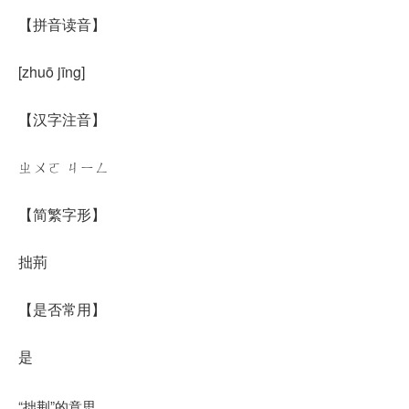
【
拼音读音
】
[zhuō jīng]
【汉字注音】
ㄓㄨㄛ ㄐㄧㄥ
【简繁字形】
拙荊
【是否常用】
是
“拙荆”的意思