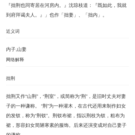
『拙荆也同寄居在河房内。』沈琼枝道：『既如此，我就
到府拜谒夫人。』」也作「拙妻」、「拙内」。
近义词
内子,山妻
网络解释
拙荆
拙荆又作“山荆”，“荆室”，或简称为“荆”，是旧时丈夫对妻
子的一种谦称。 “荆”为一种灌木，在古代还用来制作妇女
的发钗，称为“荆钗”。荆钗布裙，指以荆枝为钗，粗布为
裙，形容妇女简陋寒素的服饰。后来还演变成对自己妻子
的谦称。