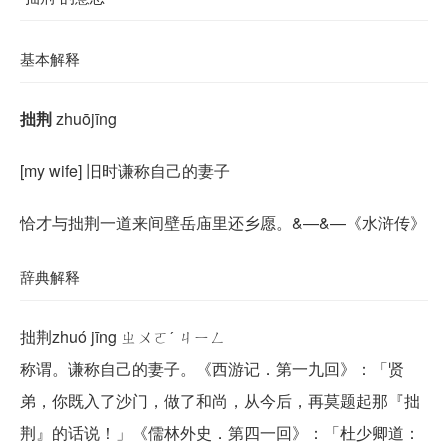
基本解释
拙荆
zhuōjīng
[my wife] 旧时谦称自己的妻子
恰才与拙荆一道来间壁岳庙里还乡愿。&—&—《水浒传》
辞典解释
拙荆zhuó jīng ㄓㄨㄛˊ ㄐㄧㄥ
称谓。谦称自己的妻子。《西游记．第一九回》：「贤
弟，你既入了沙门，做了和尚，从今后，再莫题起那『拙
荆』的话说！」《儒林外史．第四一回》：「杜少卿道：