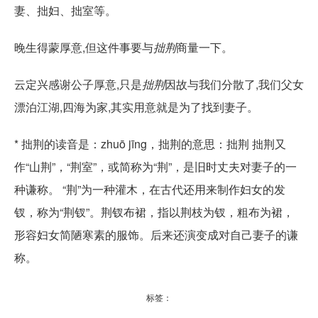
妻、拙妇、拙室等。
晚生得蒙厚意,但这件事要与
拙荆
商量一下。
云定兴感谢公子厚意,只是
拙荆
因故与我们分散了,我们父女
漂泊江湖,四海为家,其实用意就是为了找到妻子。
* 拙荆的读音是：zhuō jīng，拙荆的意思：拙荆 拙荆又
作“山荆”，“荆室”，或简称为“荆”，是旧时丈夫对妻子的一
种谦称。 “荆”为一种灌木，在古代还用来制作妇女的发
钗，称为“荆钗”。荆钗布裙，指以荆枝为钗，粗布为裙，
形容妇女简陋寒素的服饰。后来还演变成对自己妻子的谦
称。
标签：